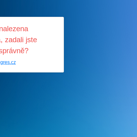
nalezena
 zadali jste
správně?
ogres.cz