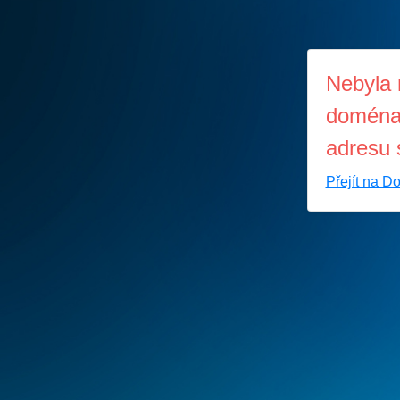
Nebyla 
doména,
adresu 
Přejít na D